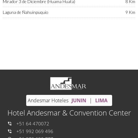
Mirador 3 de Diciembre (Huama Huata)
8 Km
Laguna de Ñahuinpuquio
9 Km
Andesmar Hoteles
JUNIN
|
LIMA
Hotel Andesmar & Convention Center
+51 64 470072
+51 992 069 496