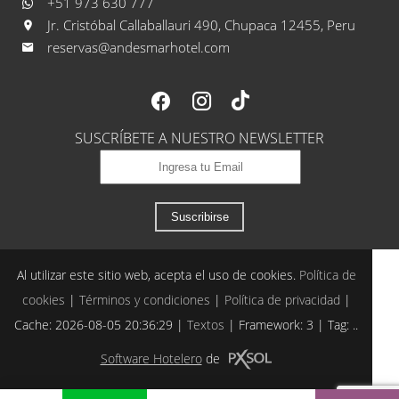
+51 973 630 777
Jr. Cristóbal Callaballauri 490, Chupaca 12455, Peru
reservas@andesmarhotel.com
SUSCRÍBETE A NUESTRO NEWSLETTER
Suscribirse
Al utilizar este sitio web, acepta el uso de cookies.
Política de
cookies
|
Términos y condiciones
|
Política de privacidad
|
Cache: 2026-08-05 20:36:29 |
Textos
|
Framework: 3 |
Tag:
..
Software Hotelero
de